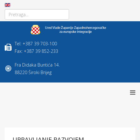
Tel: +387 39 703-100
Fax: +387 39 852-233
Fra Didaka Buntića 14.
88220 Široki Brijeg
UPRAVLJANJE RAZVOJEM