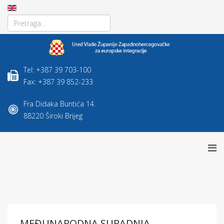
Tel: +387 39 703-100
Fax: +387 39 852-233
Fra Didaka Buntića 14.
88220 Široki Brijeg
MEĐUNARODNA SURADNJA