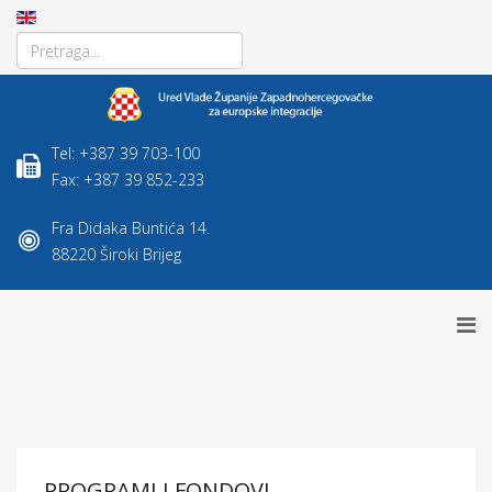
Tel: +387 39 703-100
Fax: +387 39 852-233
Fra Didaka Buntića 14.
88220 Široki Brijeg
PROGRAMI I FONDOVI