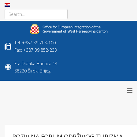
Tel: +387 39 703-100
Fax: +387 39 852-233
Fra Didaka Buntića 14.
88220 Široki Brijeg
POZIV NA FORUM ODRŽIVOG TURIZMA –