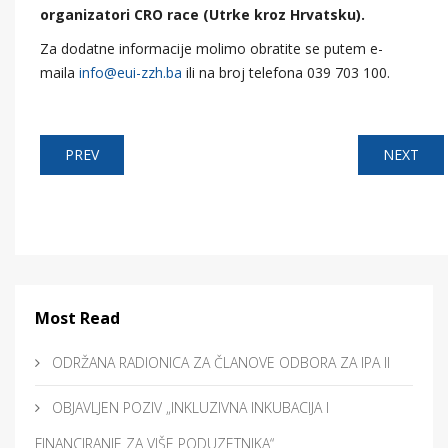
organizatori CRO race (Utrke kroz Hrvatsku).
Za dodatne informacije molimo obratite se putem e-
maila
info@eui-zzh.ba
ili na broj telefona 039 703 100.
PREV
NEXT
Most Read
ODRŽANA RADIONICA ZA ČLANOVE ODBORA ZA IPA II
OBJAVLJEN POZIV „INKLUZIVNA INKUBACIJA I
FINANCIRANJE ZA VIŠE PODUZETNIKA“