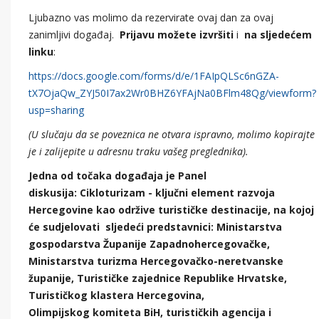
Ljubazno vas molimo da rezervirate ovaj dan za ovaj
zanimljivi događaj.
Prijavu možete izvršiti
i
na sljedećem
linku
:
https://docs.google.com/forms/d/e/1FAIpQLSc6nGZA-
tX7OjaQw_ZYJ50I7ax2Wr0BHZ6YFAjNa0BFlm48Qg/viewform?
usp=sharing
(U slučaju da se poveznica ne otvara ispravno, molimo kopirajte
je i zalijepite u adresnu traku vašeg preglednika).
Jedna od točaka događaja je Panel
diskusija: Cikloturizam - ključni element razvoja
Hercegovine kao održive turističke destinacije, na kojoj
će sudjelovati sljedeći predstavnici: Ministarstva
gospodarstva Županije Zapadnohercegovačke,
Ministarstva turizma Hercegovačko-neretvanske
županije, Turističke zajednice Republike Hrvatske,
Turističkog klastera Hercegovina,
Olimpijskog komiteta BiH, turističkih agencija i