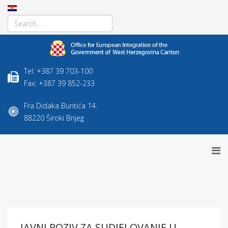
Tel: +387 39 703-100
Fax: +387 39 852-233
Fra Didaka Buntića 14.
88220 Široki Brijeg
JAVNI POZIV ZA SUDJELOVANJE U