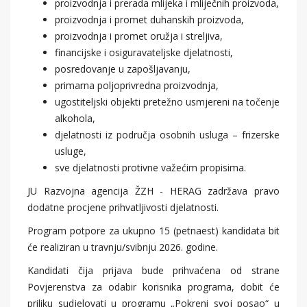
proizvodnja i prerada mlijeka i mliječnih proizvoda,
proizvodnja i promet duhanskih proizvoda,
proizvodnja i promet oružja i streljiva,
financijske i osiguravateljske djelatnosti,
posredovanje u zapošljavanju,
primarna poljoprivredna proizvodnja,
ugostiteljski objekti pretežno usmjereni na točenje
alkohola,
djelatnosti iz područja osobnih usluga – frizerske
usluge,
sve djelatnosti protivne važećim propisima.
JU Razvojna agencija ŽZH - HERAG zadržava pravo
dodatne procjene prihvatljivosti djelatnosti.
Program potpore za ukupno 15 (petnaest) kandidata bit
će realiziran u travnju/svibnju 2026. godine.
Kandidati čija prijava bude prihvaćena od strane
Povjerenstva za odabir korisnika programa, dobit će
priliku sudjelovati u programu „Pokreni svoj posao“ u