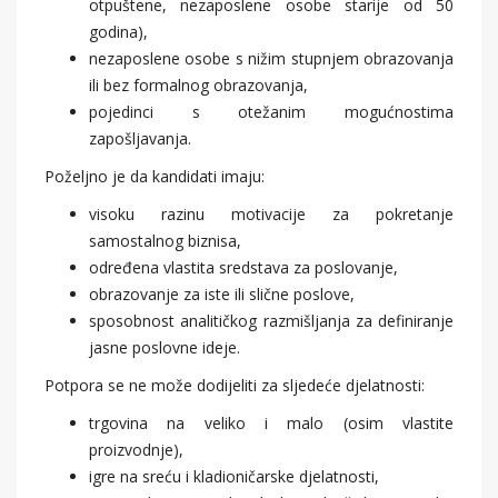
otpuštene, nezaposlene osobe starije od 50
godina),
nezaposlene osobe s nižim stupnjem obrazovanja
ili bez formalnog obrazovanja,
pojedinci s otežanim mogućnostima
zapošljavanja.
Poželjno je da kandidati imaju:
visoku razinu motivacije za pokretanje
samostalnog biznisa,
određena vlastita sredstava za poslovanje,
obrazovanje za iste ili slične poslove,
sposobnost analitičkog razmišljanja za definiranje
jasne poslovne ideje.
Potpora se ne može dodijeliti za sljedeće djelatnosti:
trgovina na veliko i malo (osim vlastite
proizvodnje),
igre na sreću i kladioničarske djelatnosti,