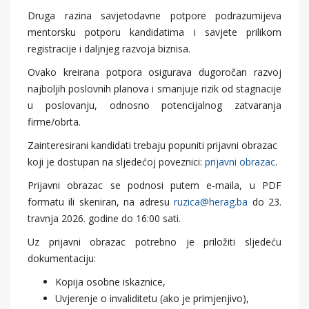
Druga razina savjetodavne potpore podrazumijeva
mentorsku potporu kandidatima i savjete prilikom
registracije i daljnjeg razvoja biznisa.
Ovako kreirana potpora osigurava dugoročan razvoj
najboljih poslovnih planova i smanjuje rizik od stagnacije
u poslovanju, odnosno potencijalnog zatvaranja
firme/obrta.
Zainteresirani kandidati trebaju popuniti prijavni obrazac
koji je dostupan na sljedećoj poveznici:
prijavni obrazac
.
Prijavni obrazac se podnosi putem e-maila, u PDF
formatu ili skeniran, na adresu
ruzica@herag.ba
do 23.
travnja 2026. godine do 16:00 sati.
Uz prijavni obrazac potrebno je priložiti sljedeću
dokumentaciju:
Kopija osobne iskaznice,
Uvjerenje o invaliditetu (ako je primjenjivo),