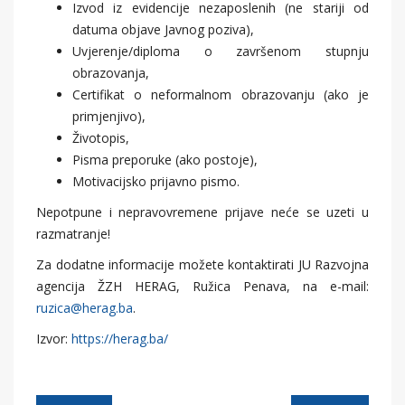
Izvod iz evidencije nezaposlenih (ne stariji od
datuma objave Javnog poziva),
Uvjerenje/diploma o završenom stupnju
obrazovanja,
Certifikat o neformalnom obrazovanju (ako je
primjenjivo),
Životopis,
Pisma preporuke (ako postoje),
Motivacijsko prijavno pismo.
Nepotpune i nepravovremene prijave neće se uzeti u
razmatranje!
Za dodatne informacije možete kontaktirati JU Razvojna
agencija ŽZH HERAG, Ružica Penava, na e-mail:
ruzica@herag.ba
.
Izvor:
https://herag.ba/