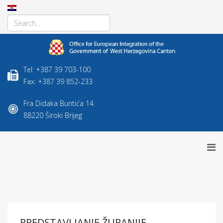
Tel: +387 39 703-100
Fax: +387 39 852-233
Fra Didaka Buntića 14.
88220 Široki Brijeg
PREDSTAVLJANJE ŽUPANIJE