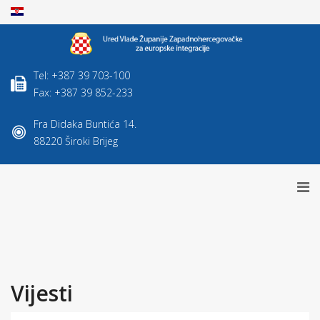
Tel: +387 39 703-100
Fax: +387 39 852-233
Fra Didaka Buntića 14.
88220 Široki Brijeg
Vijesti