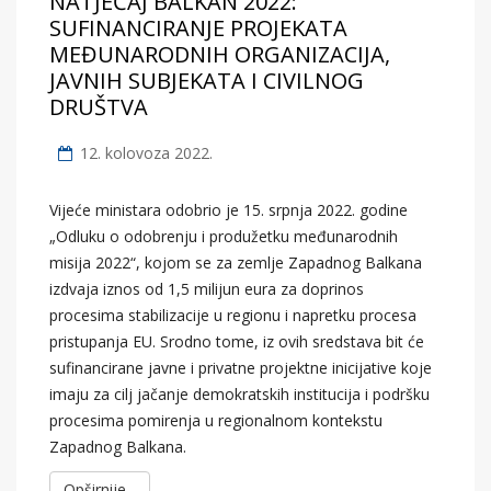
NATJEČAJ BALKAN 2022:
SUFINANCIRANJE PROJEKATA
MEĐUNARODNIH ORGANIZACIJA,
JAVNIH SUBJEKATA I CIVILNOG
DRUŠTVA
12. kolovoza 2022.
Vijeće ministara odobrio je 15. srpnja 2022. godine
„Odluku o odobrenju i produžetku međunarodnih
misija 2022“, kojom se za zemlje Zapadnog Balkana
izdvaja iznos od 1,5 milijun eura za doprinos
procesima stabilizacije u regionu i napretku procesa
pristupanja EU. Srodno tome, iz ovih sredstava bit će
sufinancirane javne i privatne projektne inicijative koje
imaju za cilj jačanje demokratskih institucija i podršku
procesima pomirenja u regionalnom kontekstu
Zapadnog Balkana.
Opširnije...