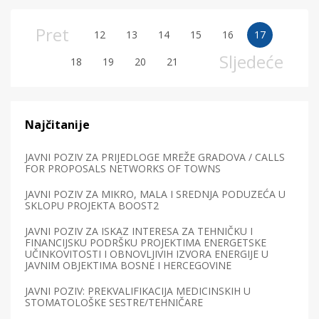
Pret
12
13
14
15
16
17
Sljedeće
18
19
20
21
Najčitanije
JAVNI POZIV ZA PRIJEDLOGE MREŽE GRADOVA / CALLS
FOR PROPOSALS NETWORKS OF TOWNS
JAVNI POZIV ZA MIKRO, MALA I SREDNJA PODUZEĆA U
SKLOPU PROJEKTA BOOST2
JAVNI POZIV ZA ISKAZ INTERESA ZA TEHNIČKU I
FINANCIJSKU PODRŠKU PROJEKTIMA ENERGETSKE
UČINKOVITOSTI I OBNOVLJIVIH IZVORA ENERGIJE U
JAVNIM OBJEKTIMA BOSNE I HERCEGOVINE
JAVNI POZIV: PREKVALIFIKACIJA MEDICINSKIH U
STOMATOLOŠKE SESTRE/TEHNIČARE