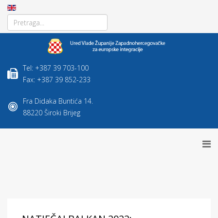
Tel: +387 39 703-100
Fax: +387 39 852-233
Fra Didaka Buntića 14.
88220 Široki Brijeg