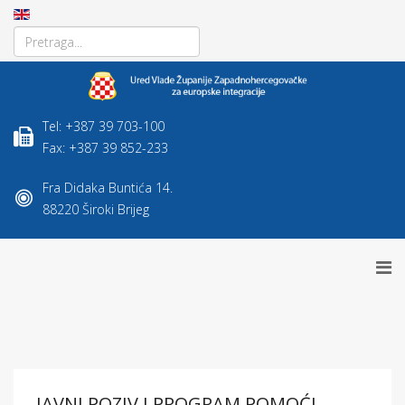
Tel: +387 39 703-100
Fax: +387 39 852-233
Fra Didaka Buntića 14.
88220 Široki Brijeg
JAVNI POZIV I PROGRAM POMOĆI