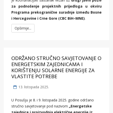
je koordinacijski sastanak vezan uz
drugi javni poziv
za podnošenje projektnih prijedloga u okviru
Programa prekogranične suradnje između Bosne
i Hercegovine i Crne Gore (CBC BiH–MNE)
.
Opširnije...
ODRŽANO STRUČNO SAVJETOVANJE O
ENERGETSKIM ZAJEDNICAMA I
KORIŠTENJU SOLARNE ENERGIJE ZA
VLASTITE POTREBE
13. listopada 2025.
U Posušju je 8. i 9. listopada 2025. godine održano
stručno savjetovanje pod nazivom
„Energetske
zajednice i proizvodnja električne energije iz