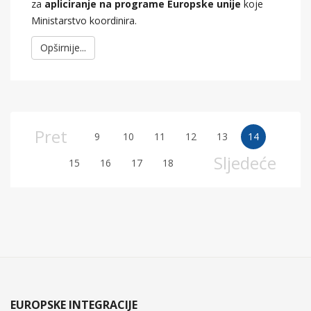
za
apliciranje na programe Europske unije
koje
Ministarstvo koordinira.
Opširnije...
Pret
9
10
11
12
13
14
Sljedeće
15
16
17
18
EUROPSKE INTEGRACIJE