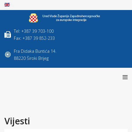
Tel: +387 39 703-100
Fax: +387 39 852-233
Fra Didaka Buntića 14.
88220 Široki Brijeg
Vijesti