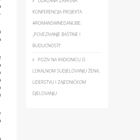
ODRŽANA ZAVRŠNA
a
KONFERENCIJA PROJEKTA
-
#ROMANSWINEDANUBE:
i
„POVEZIVANJE BAŠTINE I
a
BUDUĆNOSTI“
2
POZIV NA RADIONICU O
a
LOKALNOM SUDJELOVANJU ŽENA,
m
u
LIDERSTVU I ZAJEDNIČKOM
m
DJELOVANJU
i
e
u
a