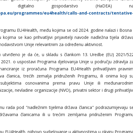
 digitalno gospodarstvo (HaDEA) n
opa.eu/programmes/eu4health/calls-and-contracts/tentative
h Programu EU4Health, među kojima se od 2024. godine nalazi i Bosna 
ojima se kao prihvatljivi prijavitelji navode nadležna tijela držav
onodavstvom Unije relevantnim za određenu aktivnost.
 utvrđeno je da će, u skladu s člankom 13. Uredbe (EU) 2021/52
 2021. o uspostavi Programa djelovanja Unije u području zdravlja z
financiranje iz proračuna Programa EU4Health prihvatljivim pravni
ava članica, trećih zemalja pridruženih Programu, ili onima koji s
subjektima osnovanima prema pravu Unije ili međunarodni
cije, nevladine organizacije (NVO), privatni sektor i drugi prihvatljiv
u rada pod "nadležnim tijelima država članica" podrazumijevaju s
 državama članicama ili u trećim zemljama pridruženim Program
amu EU4Health, njihovo sudjelovanje u aktivnostima u okviru Program