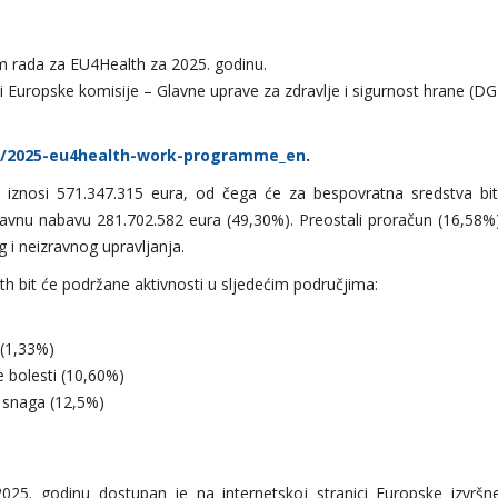
am rada za EU4Health za 2025. godinu.
i Europske komisije – Glavne uprave za zdravlje i sigurnost hrane (DG
ons/2025-eu4health-work-programme_en
.
iznosi 571.347.315 eura, od čega će za bespovratna sredstva bit
avnu nabavu 281.702.582 eura (49,30%). Preostali proračun (16,58%
 i neizravnog upravljanja.
 bit će podržane aktivnosti u sljedećim područjima:
 (1,33%)
e bolesti (10,60%)
a snaga (12,5%)
2025. godinu dostupan je na internetskoj stranici Europske izvršn