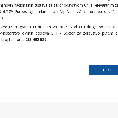
i njihovih nacionalnih sustava sa zakonodavstvom Unije relevantnim z
016/679 Europskog parlamenta i Vijeća – „Opća uredba o zaštit
a).
ozive iz Programa EU4Health za 2025. godinu i druge pojedinosti
ti Ministarstvo civilnih poslova BiH – Sektor za zdravstvo putem e
a broj telefona:
033 492 527
.
SLJEDEĆE