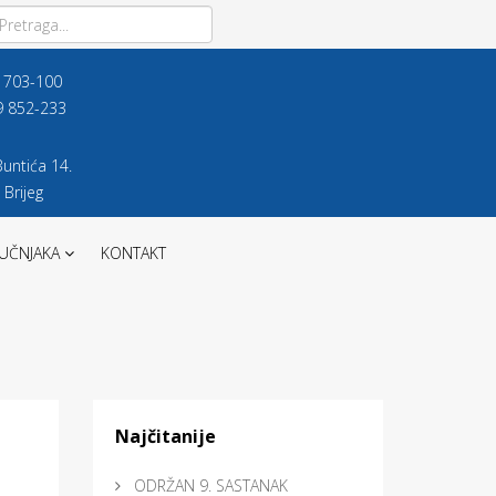
9 703-100
9 852-233
untića 14.
 Brijeg
UČNJAKA
KONTAKT
Najčitanije
ODRŽAN 9. SASTANAK