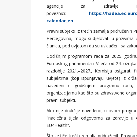
agencije za zdravlje i
poveznici:
https://hadea.ec.eur
calendar_en
Pravni subjekti iz trećih zemalja pridruženi
Hercegovina, mogu sudjelovati u pozivima u k
članica, pod uvjetom da su usklađeni sa zak
Godišnjim programom rada za 2025. godinu
Europskog parlamenta i Vijeća od 24. ožujka
razdoblje 2021.–2027., Komisija osigurati 
subjektima (koji ispunjavaju uvjete) iz drž
navedeni u godišnjem programu rada, 
organizacijama kao što su zdravstvene organiza
pravni subjekti.
Ako nije drukčije navedeno, u ovom program
"nadležna tijela odgovorna za zdravlje u
EU4Health".
Što se tiče trećih zemalja pridruženih Progr