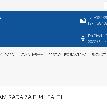
Tel: +387 3
Fax: +387 3
Fra Didaka B
88220 Široki
VNI POZIVI
JAVNA NABAVA
PRISTUP INFORMACIJAMA
BAZA STR
RAM RADA ZA EU4HEALTH