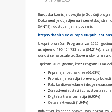
31. srpnja 2025.
Europska komisija usvojila je Godišnji progr
Dokument je objavljen na internetskoj stranic
SANTE) i dostupan je na poveznici:
https://health.ec.europa.eu/publicati
Ukupni proračun Programa za 2025. godinu 
usmjereno 195.464.733 eura (34,21%), a za j
odnosi se na ostale troškove u okviru izravnog
Tijekom 2025. godine, kroz Program EU4Health
Pripremljenost na krize (66,68%)
Promicanje zdravlja i prevencija bolesti
Rak, kardiovaskularne i druge nezarazn
Zdravstveni sustavi i zdravstvena radn
Digitalna transformacija (6,95%)
Ostale aktivnosti (1,94%)
Indikativni kalendar objave svih poziva za 