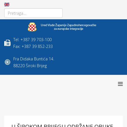
Tel: +387 39 703-100
Fax: +387 39 852-233
Fra Didaka Buntića 14.
88220 Široki Brijeg
U ŠIROKOM BRIJEGU ODRŽANE OBUKE