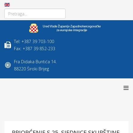
Tel: +387 39 703-100
Fax: +387 39 852-233
Fra Didaka Buntića 14.
88220 Široki Brijeg
PRIOPĆENJE S 25. SJEDNICE SKUPŠTINE