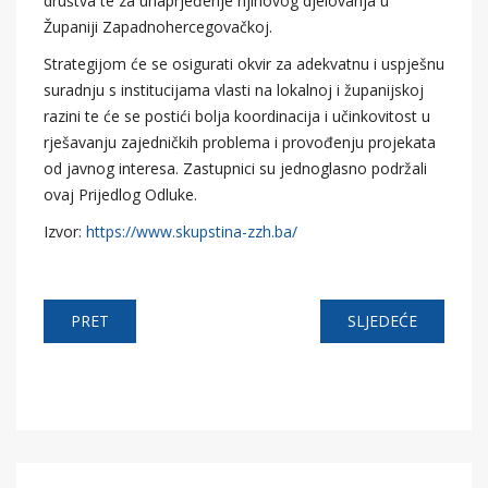
društva te za unaprjeđenje njihovog djelovanja u
Županiji Zapadnohercegovačkoj.
Strategijom će se osigurati okvir za adekvatnu i uspješnu
suradnju s institucijama vlasti na lokalnoj i županijskoj
razini te će se postići bolja koordinacija i učinkovitost u
rješavanju zajedničkih problema i provođenju projekata
od javnog interesa. Zastupnici su jednoglasno podržali
ovaj Prijedlog Odluke.
Izvor:
https://www.skupstina-zzh.ba/
PRET
SLJEDEĆE