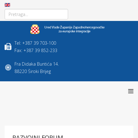
Tel: +387 39 703-100
Fax: +387 39 852-233
Fra Didaka Buntića 14.
88220 Široki Brijeg
RAZVOJNI FORUM