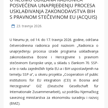
POSVEĆENA UNAPRJEĐENJU PROCESA
USKLAĐIVANJA ZAKONODAVSTVA BIH
S PRAVNOM STEČEVINOM EU (ACQUIS)
23. travnja 2026.
U Neumu je, od 14. do 17. travnja 2026. godine, održana
četverodnevna radionica pod nazivom „Radionica o
unaprjeđenju procesa izrade programa usklađivanja
zakonodavstva Bosne i Hercegovine s pravnom
stečevinom Europske unije, u skladu s člankom 70. SSP-
a te o radu zajedničkih tijela EU-a i BiH uspostavljenih na
temelju SSP-a“, u okviru projekta „Cooperation of public
institutions for EU integration (CEI) in Bosnia and
Herzegovina“ GIZ (Deutsche Gesellschaft für
Internationale Zusammenarbeit), uz podršku Njemačkog
saveznog ministarstva za ekonomsku suradnju i razvoj
(BMZ).