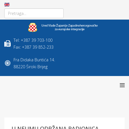
Tel: +387 39 703-100
Fax: +387 39 852-233
Fra Didaka Buntića 14.
88220 Široki Brijeg
U NEUMU ODRŽANA RADIONICA