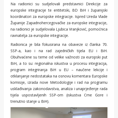
Na radionici su sudjelovali predstavnici Direkcije za
europske integracije te entitetski, BD BiH i županijski
koordinatori za europske integracije. Ispred Ureda Vlade
Županije Zapadnohercegovačke za europske integracije,
na radionici je sudjelovala Ljubica Vranjković, pomoćnica
ravnatelja za europske integracije.
Radionica je bila fokusirana na obaveze iz članka 70.
SSP-a, kao i na rad zajedničkih tijela EU i BiH.
Obuhvaćene su teme od velike važnosti za europski put
BiH, a to su: regionalna iskustva u procesu integracija,
program integriranja BiH u EU – naučene lekcije i
otklanjanje nedostataka na osnovu komentara Europske
komisije, izrada nove Metodologije i rad na programu
usklađivanja zakonodavstva, analiza i unaprjeđenje rada
tijela uspostavljenih SSP-om (iskustva Crne Gore i
trenutno stanje u BiH).