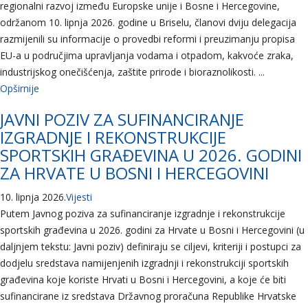
regionalni razvoj između Europske unije i Bosne i Hercegovine,
održanom 10. lipnja 2026. godine u Briselu, članovi dviju delegacija
razmijenili su informacije o provedbi reformi i preuzimanju propisa
EU-a u područjima upravljanja vodama i otpadom, kakvoće zraka,
industrijskog onečišćenja, zaštite prirode i bioraznolikosti. ...
Opširnije
JAVNI POZIV ZA SUFINANCIRANJE
IZGRADNJE I REKONSTRUKCIJE
SPORTSKIH GRAĐEVINA U 2026. GODINI
ZA HRVATE U BOSNI I HERCEGOVINI
10. lipnja 2026.
Vijesti
Putem Javnog poziva za sufinanciranje izgradnje i rekonstrukcije
sportskih građevina u 2026. godini za Hrvate u Bosni i Hercegovini (u
daljnjem tekstu: Javni poziv) definiraju se ciljevi, kriteriji i postupci za
dodjelu sredstava namijenjenih izgradnji i rekonstrukciji sportskih
građevina koje koriste Hrvati u Bosni i Hercegovini, a koje će biti
sufinancirane iz sredstava Državnog proračuna Republike Hrvatske