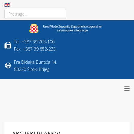
Tel: +387 39 703-100
Fax: +387 39 852-233
Fra Didaka Buntića 14.
88220 Široki Brijeg
AKCIJSKI PLANOVI