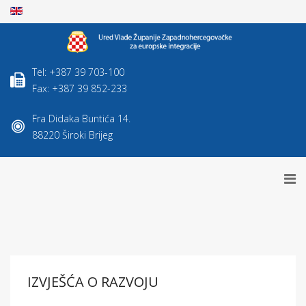
Tel: +387 39 703-100
Fax: +387 39 852-233
Fra Didaka Buntića 14.
88220 Široki Brijeg
IZVJEŠĆA O RAZVOJU