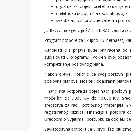
ugostiteljski objekti pretežno usmjeren
djelatnosti iz područja osobnih usluga –
sve djelatnosti protivne važećim propis
JU Razvojna agencija ŽZH - HERAG zadržava pr
Program potpore za ukupno 15 (petnaest) kandi
Kandidati čija prijava bude prihvaćena od 
sudjelovati u programu „Pokreni svoj posao“
kompletiranje poslovnog plana.
Nakon obuke, korisnici će svoj poslovni pla
poslovne planove. Nositelji odabranih planova 
Financijska potpora za pojedinačni poslovni p
može biti od 7.000 KM do 10.000 KM. Sredst
sredstava za rad i potrošnog materijala. Sr
registriranog biznisa. Financijska potpora 
Uredbom o uvjetima i postupku za dodjelu de 
Savjetodavna potpora će u prvoj fazi biti omo