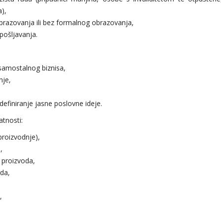
),
razovanja ili bez formalnog obrazovanja,
ošljavanja.
 samostalnog biznisa,
nje,
definiranje jasne poslovne ideje.
atnosti:
proizvodnje),
,
h proizvoda,
da,
,