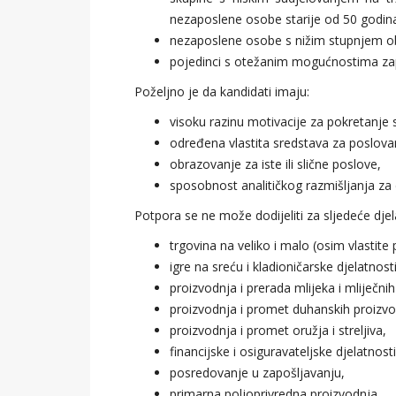
nezaposlene osobe starije od 50 godina
nezaposlene osobe s nižim stupnjem ob
pojedinci s otežanim mogućnostima zap
Poželjno je da kandidati imaju:
visoku razinu motivacije za pokretanje
određena vlastita sredstava za poslova
obrazovanje za iste ili slične poslove,
sposobnost analitičkog razmišljanja za 
Potpora se ne može dodijeliti za sljedeće djel
trgovina na veliko i malo (osim vlastite 
igre na sreću i kladioničarske djelatnosti
proizvodnja i prerada mlijeka i mliječni
proizvodnja i promet duhanskih proizvo
proizvodnja i promet oružja i streljiva,
financijske i osiguravateljske djelatnosti
posredovanje u zapošljavanju,
primarna poljoprivredna proizvodnja,