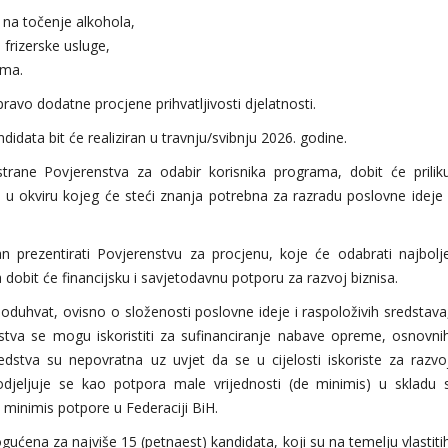
i na točenje alkohola,
 frizerske usluge,
ima.
avo dodatne procjene prihvatljivosti djelatnosti.
data bit će realiziran u travnju/svibnju 2026. godine.
strane Povjerenstva za odabir korisnika programa, dobit će prilik
 u okviru kojeg će steći znanja potrebna za razradu poslovne ideje 
n prezentirati Povjerenstvu za procjenu, koje će odabrati najbolj
dobit će financijsku i savjetodavnu potporu za razvoj biznisa.
oduhvat, ovisno o složenosti poslovne ideje i raspoloživih sredstava
va se mogu iskoristiti za sufinanciranje nabave opreme, osnovni
edstva su nepovratna uz uvjet da se u cijelosti iskoriste za razvo
dodjeljuje se kao potpora male vrijednosti (de minimis) u skladu 
minimis potpore u Federaciji BiH.
gućena za najviše 15 (petnaest) kandidata, koji su na temelju vlastiti