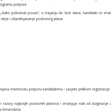
programu potpore.
„Kako pokrenuti posao“, u trajanju do šest dana, kandidati će imat
e ideje i objedinjavanje poslovnog plana:
,
jeva mentorsku potporu kandidatima i savjete prilikom registracije 
razvoj najboljih poslovnih planova i smanjuje rizik od stagnacije 
 firme/obrta.