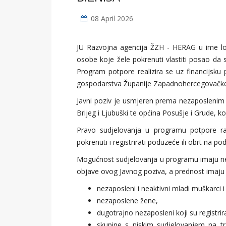
08 April 2026
JU Razvojna agencija ŽZH - HERAG u ime lok
osobe koje žele pokrenuti vlastiti posao da 
Program potpore realizira se uz financijsku
gospodarstva Županije Zapadnohercegovačke
Javni poziv je usmjeren prema nezaposlenim
Brijeg i Ljubuški te općina Posušje i Grude, ko
Pravo sudjelovanja u programu potpore raz
pokrenuti i registrirati poduzeće ili obrt na
Mogućnost sudjelovanja u programu imaju nez
objave ovog Javnog poziva, a prednost imaju o
nezaposleni i neaktivni mladi muškarci i
nezaposlene žene,
dugotrajno nezaposleni koji su registri
skupine s niskim sudjelovanjem na trž