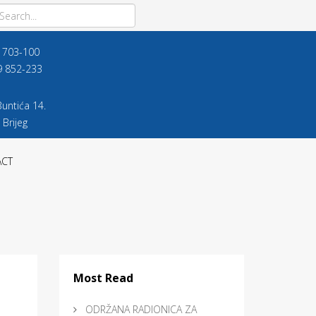
9 703-100
9 852-233
untića 14.
 Brijeg
ACT
Most Read
ODRŽANA RADIONICA ZA