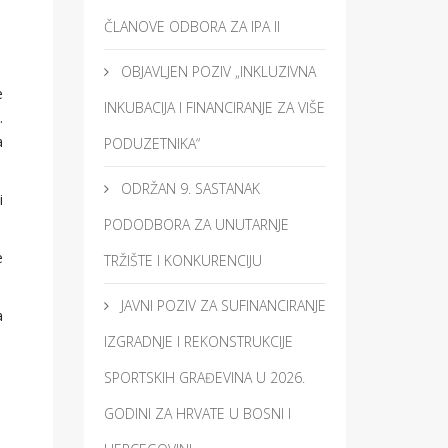
ČLANOVE ODBORA ZA IPA II
OBJAVLJEN POZIV „INKLUZIVNA
e
INKUBACIJA I FINANCIRANJE ZA VIŠE
.
a
PODUZETNIKA“
ODRŽAN 9. SASTANAK
i
PODODBORA ZA UNUTARNJE
e
TRŽIŠTE I KONKURENCIJU
JAVNI POZIV ZA SUFINANCIRANJE
a
IZGRADNJE I REKONSTRUKCIJE
SPORTSKIH GRAĐEVINA U 2026.
GODINI ZA HRVATE U BOSNI I
,