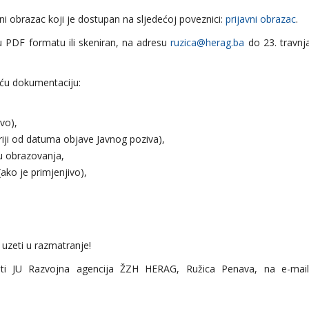
vni obrazac koji je dostupan na sljedećoj poveznici:
prijavni obrazac
.
u PDF formatu ili skeniran, na adresu
ruzica@herag.ba
do 23. travnj
deću dokumentaciju:
ivo),
ariji od datuma objave Javnog poziva),
u obrazovanja,
ako je primjenjivo),
uzeti u razmatranje!
ati JU Razvojna agencija ŽZH HERAG, Ružica Penava, na e-mail