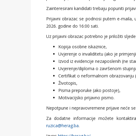
Zainteresirani kandidati trebaju popuniti prija
Prijavni obrazac se podnosi putem e-maila, 
2026. godine do 16:00 sati.
Uz prijavni obrazac potrebno je priložiti slje
Kopija osobne iskaznice,
Uvjerenje o invaliditetu (ako je primjenj
Izvod iz evidencije nezaposlenih (ne st
Uvjerenje/diploma o završenom stupnj
Certifikat o neformalnom obrazovanju (
Životopis,
Pisma preporuke (ako postoje),
Motivacijsko prijavno pismo.
Nepotpune i nepravovremene prijave neće se 
Za dodatne informacije možete kontaktir
ruzica@herag.ba
.
Izvor:
https://herag.ba/