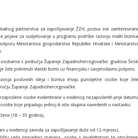
alnog partnerstva za zapošljavanje ŽZH, poziva sve zainteresiran
se prijave za sudjelovanje u programu podrške razvoju malih biznisa
 potporu Ministarstva gospodarstva Republike Hrvatske i Ministarstv
.
 osobama s područja Županije Zapadnohercegovačke: gradova Širok
je žele pokrenuti vlastiti biznis uz financijsku i savjetodavnu potporu.
voja poslovnih ideja i biznisa imaju punoljetne osobe koje žel
 području Županije Zapadnohercegovačke.
aposlene osobe evidentirane u evidenciji nezaposlenih prije datum
sobe koje pripadaju jednoj ili više skupina navedenih u nastavku:
 žene (18 – 35 godina),
rani u evidenciji zavoda za zapošljavanje duže od 12 mjeseci,
ištu rada (pripadnici manjina, osobe s invaliditetom te otpuštene