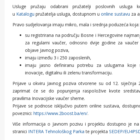
Usluge pružaju odabrani pružatelji poslovnih usluga k
u
Katalogu
pružatelja usluga, dostupnom u
online sustavu
za ap
Pravo sudjelovanja imaju mikro, mala i srednja poduzeća koja
su registrirana na području Bosne i Hercegovine najman
za regularni vaučer, odnosno dvije godine za vaučer
objave Javnog poziva,
imaju između 3 i 250 zaposlenih,
imaju jasno definiranu potrebu za uslugama koje
inovacije, digitalnu ili zelenu transformaciju.
Prijave u okviru Javnog poziva otvorene su od 12. siječnja 
zaprimat će se do popunjenja raspoložive kvote sredsta
pravilima Inovacijske vaučer sheme.
Prijave se podnose isključivo putem online sustava, dostupn
poveznici:
https://www.2boost.ba/en/
.
Više informacija o Javnom pozivu i projektu dostupno je n
stranici
INTERA Tehnološkog Parka
te projekta
SEDEP/EU4PSD