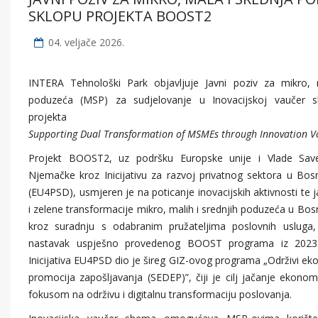
SKLOPU PROJEKTA BOOST2
04. veljače 2026.
INTERA Tehnološki Park objavljuje Javni poziv za mikro, 
poduzeća (MSP) za sudjelovanje u Inovacijskoj vaučer 
projekta
BOOS
Supporting Dual Transformation of MSMEs through Innovation V
Projekt BOOST2, uz podršku Europske unije i Vlade Sav
Njemačke kroz Inicijativu za razvoj privatnog sektora u Bosn
(EU4PSD), usmjeren je na poticanje inovacijskih aktivnosti te j
i zelene transformacije mikro, malih i srednjih poduzeća u Bosn
kroz suradnju s odabranim pružateljima poslovnih usluga, 
nastavak uspješno provedenog BOOST programa iz 2023./
Inicijativa EU4PSD dio je šireg GIZ-ovog programa „Održivi ek
promocija zapošljavanja (SEDEP)”, čiji je cilj jačanje ekono
fokusom na održivu i digitalnu transformaciju poslovanja.