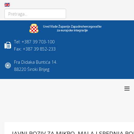
Tel: +387 39 703-100
Fax: +387 39 852-233
Fra Didaka Buntića 14.
88220 Široki Brijeg
JAVNI POZIV ZA MIKRO, MALA I SREDNJA P