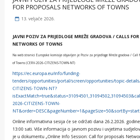
FOR PROPOSALS NETWORKS OF TOWNS
13. veljače 2026.
JAVNI POZIV ZA PRIJEDLOGE MREŽE GRADOVA / CALLS FO
NETWORKS OF TOWNS
Na web stranici Europske komisije objavljen je Poziv za prijedloge Mreže gradova / Call 
of Towns (CERV-2026-CITIZENS-TOWN-NT)
https://ec.europa.eu/info/funding-
tenders/opportunities/portal/screen/opportunities/topic-detai
CITIZENS-TOWN-NT?
isExactMatch=true&status=31094501,31094502,31094503&callI
2026-CITIZENS-TOWN-
NT&order=DESC&pageNumber=1&pageSize=50&sortBy=start
Online informativna sesija će se održati dana 26.2.2026. godin
13:00 sati. Više informacija o javnom pozivu i uvjetima sudjel
je u dokumentu „Online Info Session: Call for proposals Netw