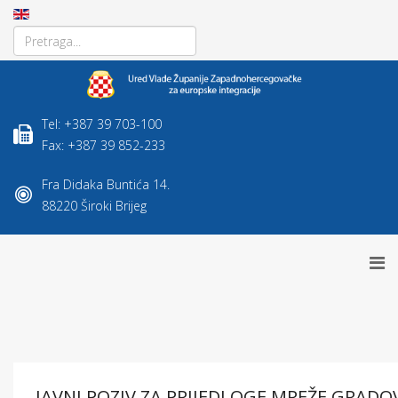
Tel: +387 39 703-100
Fax: +387 39 852-233
Fra Didaka Buntića 14.
88220 Široki Brijeg
JAVNI POZIV ZA PRIJEDLOGE MREŽE GRADOV