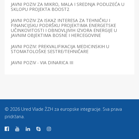
JAVNI POZIV ZA MIKRO, MALA I SREDNJA PODUZEĆA U
SKLOPU PROJEKTA BOOST2
JAVNI POZIV ZA ISKAZ INTERESA ZA TEHNIČKU I
FINANCIJSKU PODRŠKU PROJEKTIMA ENERGETSKE
UČINKOVITOSTI I OBNOVLJIVIH IZVORA ENERGIJE U
JAVNIM OBJEKTIMA BOSNE I HERCEGOVINE
JAVNI POZIV: PREKVALIFIKACIJA MEDICINSKIH U
STOMATOLOŠKE SESTRE/TEHNIČARE
JAVNI POZIV - VIA DINARICA III
© 2026 Ured Vlade ŽZH za europske integracije. Sva prava
pridržana.