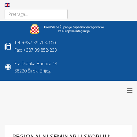
Tel: +387 39 703-100
Fax: +387 39 852-233
Fra Didaka Buntića 14.
88220 Široki Brijeg
REGIONALNI SEMINAR U SKOPLJU: