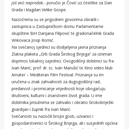
još veći napredak.
- poručio je Čović uz čestitke za Dan
Grada i blagdan Velike Gospe.
Nazočnima su se prigodnim govorima obratili i
zastupnica u Zastupničkom domu Parlamentarne
skupštine BiH Darijana Filipović te gradonačelnik Grada
Vinkovaca Josip Romić.
Na svečanoj sjednici su dodijeljena javna priznanja
Zlatna plaketa „Grb Grada Širokog Brijega“ za izniman
doprinos lokalnoj zajednici. Ovogodišnji dobitnici su fra
Ivan Marić, prof. dr. sc. Ivan Marušić te Kino video klub
Amater – Mediteran Film Festival. Priznanja su im
uručena u znak zahvalnosti za dugogodišnji rad,
predanost i promicanje vrijednosti koje obogaćuju
društveni, kulturni i znanstveni život grada. U ime
dobitnika prisutnima se zahvalio i obratio širokobriješki
gvardijan i župnik fra Ivan Marić.
Svečanosti su nazočili brojni gosti, uzvanici i
gospodarstvenici iz Širokog Brijega, ali i susjednih općina