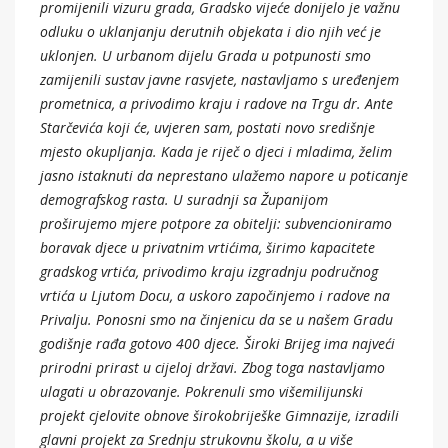
promijenili vizuru grada, Gradsko vijeće donijelo je važnu
odluku o uklanjanju derutnih objekata i dio njih već je
uklonjen. U urbanom dijelu Grada u potpunosti smo
zamijenili sustav javne rasvjete, nastavljamo s uređenjem
prometnica, a privodimo kraju i radove na Trgu dr. Ante
Starčevića koji će, uvjeren sam, postati novo središnje
mjesto okupljanja. Kada je riječ o djeci i mladima, želim
jasno istaknuti da neprestano ulažemo napore u poticanje
demografskog rasta. U suradnji sa Županijom
proširujemo mjere potpore za obitelji: subvencioniramo
boravak djece u privatnim vrtićima, širimo kapacitete
gradskog vrtića, privodimo kraju izgradnju područnog
vrtića u Ljutom Docu, a uskoro započinjemo i radove na
Privalju. Ponosni smo na činjenicu da se u našem Gradu
godišnje rađa gotovo 400 djece. Široki Brijeg ima najveći
prirodni prirast u cijeloj državi. Zbog toga nastavljamo
ulagati u obrazovanje. Pokrenuli smo višemilijunski
projekt cjelovite obnove širokobriješke Gimnazije, izradili
glavni projekt za Srednju strukovnu školu, a u više