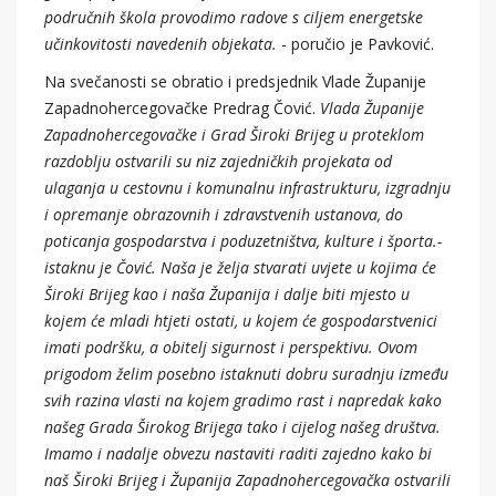
područnih škola provodimo radove s ciljem energetske
učinkovitosti navedenih objekata.
- poručio je Pavković.
Na svečanosti se obratio i predsjednik Vlade Županije
Zapadnohercegovačke Predrag Čović.
Vlada Županije
Zapadnohercegovačke i Grad Široki Brijeg u proteklom
razdoblju ostvarili su niz zajedničkih projekata od
ulaganja u cestovnu i komunalnu infrastrukturu, izgradnju
i opremanje obrazovnih i zdravstvenih ustanova, do
poticanja gospodarstva i poduzetništva, kulture i športa.-
istaknu je Čović. Naša je želja stvarati uvjete u kojima će
Široki Brijeg kao i naša Županija i dalje biti mjesto u
kojem će mladi htjeti ostati, u kojem će gospodarstvenici
imati podršku, a obitelj sigurnost i perspektivu. Ovom
prigodom želim posebno istaknuti dobru suradnju između
svih razina vlasti na kojem gradimo rast i napredak kako
našeg Grada Širokog Brijega tako i cijelog našeg društva.
Imamo i nadalje obvezu nastaviti raditi zajedno kako bi
naš Široki Brijeg i Županija Zapadnohercegovačka ostvarili