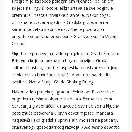
Program je započeo polaganjem vijenaca i paljenjem
svijeća na Trgu širokobrijeških žrtava za sve poginule,
preminule i nestale hrvatske branitelje. Nakon toga,
održana je svečana sjednica Gradskog vijeća, a na
samom početku sjednice nazočne je pozdravio i
prigodno se obratio predsjednik Gradskog vijeća Vilson
Crnjac.
Slijedilo je prikazivanje video projekcije o Gradu Širokom
Brijegu u kojoj je prikazana bogata povijest Grada,
kulturna baština, sportski uspjesi kao i ostvareni projekti
te planovi za budućnost koji će dodatno unaprijediti
kvalitetu života žitelja Grada Širokog Brijega.
Nakon video projekcije gradonačelnik Ivo Pavković se
prigodnim riječima obratio svim nazočnima. U svome
obraćanju gradonačelnik Pavković osvrnuo se na ključna
postignuća ostvarena u prvih devet mjeseci mandata,
naglasivši kako gradska uprava aktivno radi na poticanju
društvenog i gospodarskog razvoja.
Kako bismo dodatno