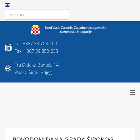
Tel: +387 39 703-100
Fax: +387 39 852-233
Fra Didaka Buntića 14.
88220 Široki Brijeg
POVODOM DANA GRADA ŠIROKOG