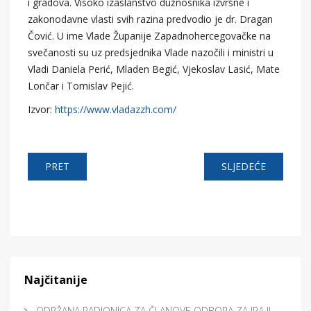
i gradova. Visoko izaslanstvo dužnosnika izvršne i
zakonodavne vlasti svih razina predvodio je dr. Dragan
Čović. U ime Vlade Županije Zapadnohercegovačke na
svečanosti su uz predsjednika Vlade nazočili i ministri u
Vladi Daniela Perić, Mladen Begić, Vjekoslav Lasić, Mate
Lončar i Tomislav Pejić.
Izvor:
https://www.vladazzh.com/
PRET
SLJEDEĆE
Najčitanije
ODRŽANA RADIONICA ZA ČLANOVE ODBORA ZA IPA II