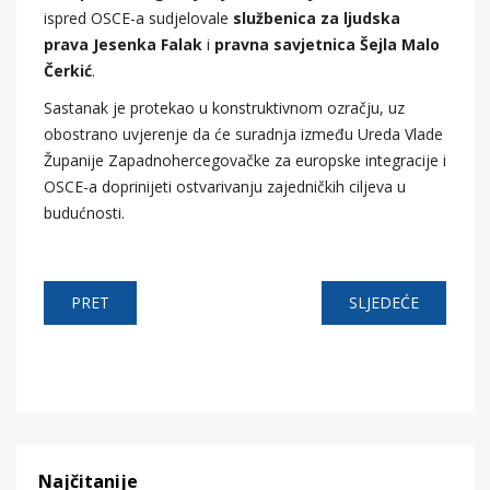
ispred OSCE-a sudjelovale
službenica za ljudska
prava Jesenka Falak
i
pravna savjetnica Šejla Malo
Čerkić
.
Sastanak je protekao u konstruktivnom ozračju, uz
obostrano uvjerenje da će suradnja između Ureda Vlade
Županije Zapadnohercegovačke za europske integracije i
OSCE-a doprinijeti ostvarivanju zajedničkih ciljeva u
budućnosti.
PRET
SLJEDEĆE
Najčitanije