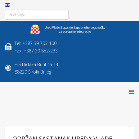
Tel: +387 39 703-100
Fax: +387 39 852-233
Fra Didaka Buntića 14.
88220 Široki Brijeg
ODRŽAN SASTANAK UREDA VLADE