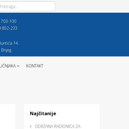
9 703-100
9 852-233
untića 14.
 Brijeg
UČNJAKA
KONTAKT
Najčitanije
ODRŽANA RADIONICA ZA