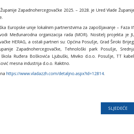
ja Županije Zapadnohercegovačke 2025. – 2028. je Ured Vlade Županij
e.
ška Europske unije lokalnim partnerstvima za zapošljavanje – Faza II
provodi Međunarodna organizacija rada (MOR). Nositelj projekta je J
čke HERAG, a ostali partneri su: Općina Posušje, Grad Široki Brijeg
upanije Zapadnohercegovačke, Tehnološki park Posušje, Srednj
 škola Ruđera Boškovića Ljubuški, Miviko d.o.o. Posušje, TT kabel
išović mesna industrija d.o.o. Rakitno.
 na
https://www.vladazzh.com/detaljno.aspx?id=12814
.
SLJEDEĆE