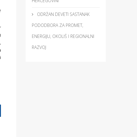
HERCEGOVINI
e
ODRŽAN DEVETI SASTANAK
PODODBORA ZA PROMET,
”
U
ENERGIJU, OKOLIŠ I REGIONALNI
,
RAZVOJ
a
i