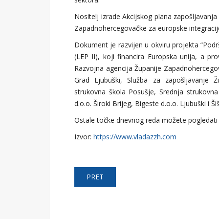
Nositelj izrade Akcijskog plana zapošljavan
Zapadnohercegovačke za europske integracij
Dokument je razvijen u okviru projekta “Podr
(LEP II), koji financira Europska unija, a 
Razvojna agencija Županije Zapadnohercegova
Grad Ljubuški, Služba za zapošljavanje Ž
strukovna škola Posušje, Srednja strukovna
d.o.o. Široki Brijeg, Bigeste d.o.o. Ljubuški i Š
Ostale točke dnevnog reda možete pogledati
Izvor:
https://www.vladazzh.com
PRET