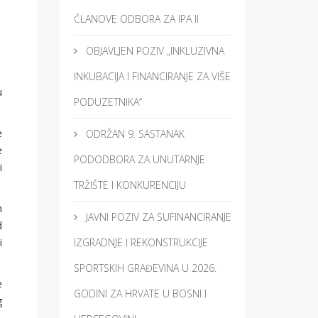
ČLANOVE ODBORA ZA IPA II
OBJAVLJEN POZIV „INKLUZIVNA
INKUBACIJA I FINANCIRANJE ZA VIŠE
u
PODUZETNIKA“
e
ODRŽAN 9. SASTANAK
e
PODODBORA ZA UNUTARNJE
i
TRŽIŠTE I KONKURENCIJU
h
JAVNI POZIV ZA SUFINANCIRANJE
d
i
IZGRADNJE I REKONSTRUKCIJE
SPORTSKIH GRAĐEVINA U 2026.
e
GODINI ZA HRVATE U BOSNI I
g