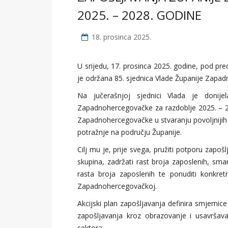
2025. – 2028. GODINE
18. prosinca 2025.
U srijedu, 17. prosinca 2025. godine, pod p
je održana 85. sjednica Vlade Županije Zapa
Na jučerašnjoj sjednici Vlada je donije
Zapadnohercegovačke za razdoblje 2025. – 20
Zapadnohercegovačke u stvaranju povoljnijih u
potražnje na području Županije.
Cilj mu je, prije svega, pružiti potporu zapo
skupina, zadržati rast broja zaposlenih, sman
rasta broja zaposlenih te ponuditi konkr
Zapadnohercegovačkoj.
Akcijski plan zapošljavanja definira smjernic
zapošljavanja kroz obrazovanje i usavršava
sektora.