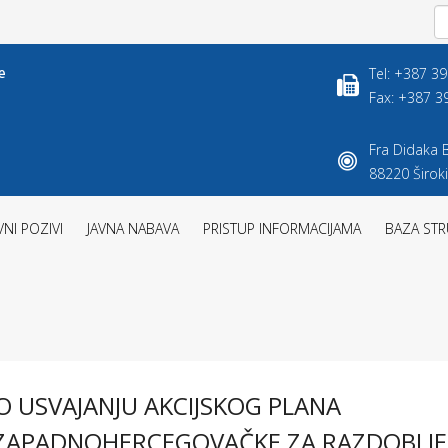
Tel: +387 3
Fax: +387 3
Fra Didaka B
88220 Široki
VNI POZIVI
JAVNA NABAVA
PRISTUP INFORMACIJAMA
BAZA STR
O USVAJANJU AKCIJSKOG PLANA
E ZAPADNOHERCEGOVAČKE ZA RAZDOBLJE