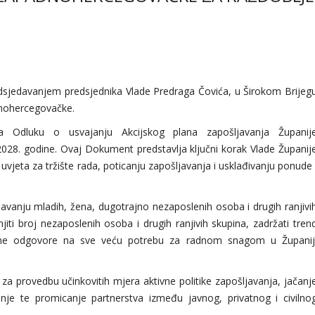
redsjedavanjem predsjednika Vlade Predraga Čovića, u Širokom Brijeg
dnohercegovačke.
la Odluku o usvajanju Akcijskog plana zapošljavanja Županij
28. godine. Ovaj Dokument predstavlja ključni korak Vlade Županij
vjeta za tržište rada, poticanju zapošljavanja i usklađivanju ponude 
šljavanju mladih, žena, dugotrajno nezaposlenih osoba i drugih ranjivi
jiti broj nezaposlenih osoba i drugih ranjivih skupina, zadržati tren
etne odgovore na sve veću potrebu za radnom snagom u Županij
e za provedbu učinkovitih mjera aktivne politike zapošljavanja, jačanj
nje te promicanje partnerstva između javnog, privatnog i civilno