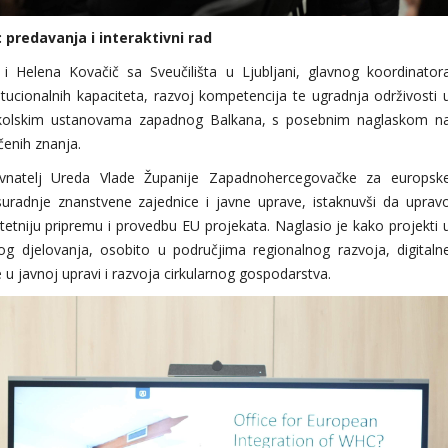
predavanja i interaktivni rad
i Helena Kovačič sa Sveučilišta u Ljubljani, glavnog koordinator
stitucionalnih kapaciteta, razvoj kompetencija te ugradnja održivosti 
oškolskim ustanovama zapadnog Balkana, s posebnim naglaskom n
čenih znanja.
ravnatelj Ureda Vlade Županije Zapadnohercegovačke za europsk
 suradnje znanstvene zajednice i javne uprave, istaknuvši da uprav
tniju pripremu i provedbu EU projekata. Naglasio je kako projekti 
g djelovanja, osobito u područjima regionalnog razvoja, digitaln
 u javnoj upravi i razvoja cirkularnog gospodarstva.