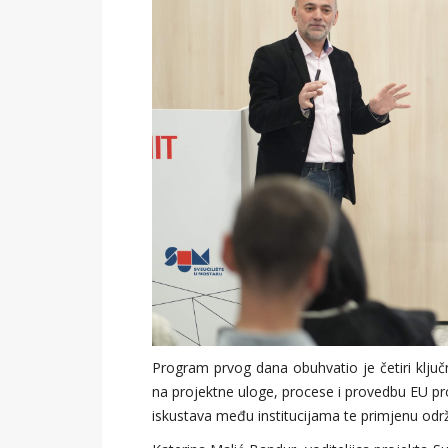
Program prvog dana obuhvatio je četiri ključn
na projektne uloge, procese i provedbu EU pr
iskustava među institucijama te primjenu održi