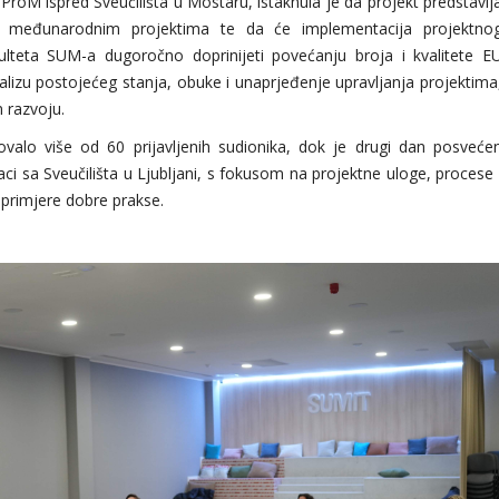
uProM ispred Sveučilišta u Mostaru, istaknula je da projekt predstavlj
na međunarodnim projektima te da će implementacija projektno
teta SUM-a dugoročno doprinijeti povećanju broja i kvalitete E
alizu postojećeg stanja, obuke i unaprjeđenje upravljanja projektima
m razvoju.
valo više od 60 prijavljenih sudionika, dok je drugi dan posveće
i sa Sveučilišta u Ljubljani, s fokusom na projektne uloge, procese 
 primjere dobre prakse.