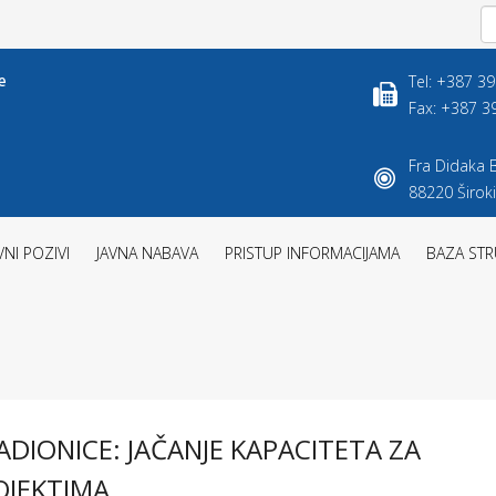
Tel: +387 3
Fax: +387 3
Fra Didaka B
88220 Široki
VNI POZIVI
JAVNA NABAVA
PRISTUP INFORMACIJAMA
BAZA STR
IONICE: JAČANJE KAPACITETA ZA
OJEKTIMA