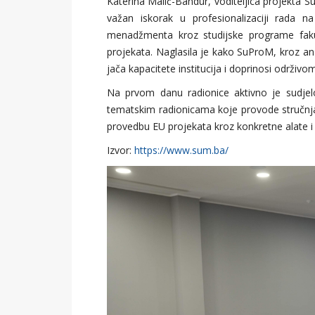
Katerina Malić-Bandur, voditeljica projekta S
važan iskorak u profesionalizaciji rada 
menadžmenta kroz studijske programe fakul
projekata. Naglasila je kako SuProM, kroz an
jača kapacitete institucija i doprinosi održivo
Na prvom danu radionice aktivno je sudjelo
tematskim radionicama koje provode stručnjac
provedbu EU projekata kroz konkretne alate i
Izvor:
https://www.sum.ba/