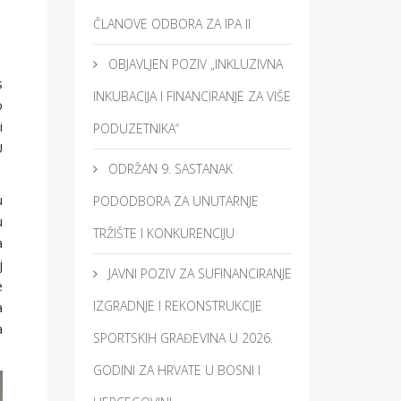
ČLANOVE ODBORA ZA IPA II
OBJAVLJEN POZIV „INKLUZIVNA
s
INKUBACIJA I FINANCIRANJE ZA VIŠE
o
i
PODUZETNIKA“
U
ODRŽAN 9. SASTANAK
u
PODODBORA ZA UNUTARNJE
u
TRŽIŠTE I KONKURENCIJU
a
j
JAVNI POZIV ZA SUFINANCIRANJE
e
IZGRADNJE I REKONSTRUKCIJE
a
a
SPORTSKIH GRAĐEVINA U 2026.
GODINI ZA HRVATE U BOSNI I