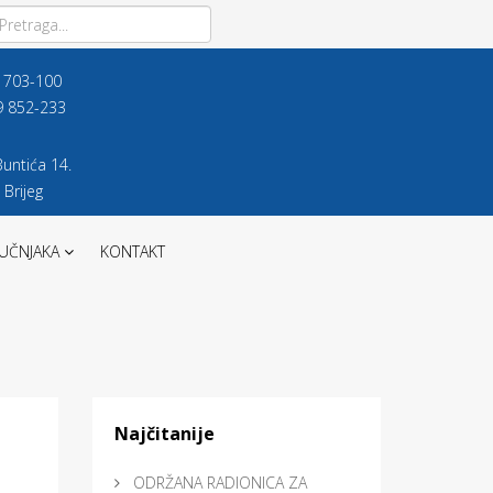
9 703-100
9 852-233
untića 14.
 Brijeg
UČNJAKA
KONTAKT
Najčitanije
ODRŽANA RADIONICA ZA