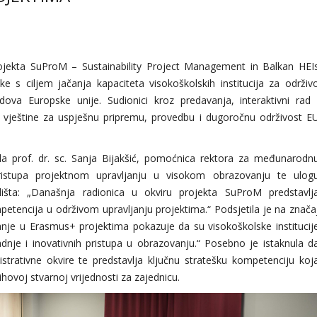
jekta SuProM – Sustainability Project Management in Balkan HEI
 s ciljem jačanja kapaciteta visokoškolskih institucija za održiv
dova Europske unije. Sudionici kroz predavanja, interaktivni rad 
i vještine za uspješnu pripremu, provedbu i dugoročnu održivost E
la prof. dr. sc. Sanja Bijakšić, pomoćnica rektora za međunarodn
pristupa projektnom upravljanju u visokom obrazovanju te ulog
išta: „Današnja radionica u okviru projekta SuProM predstavlj
petencija u održivom upravljanju projektima.“ Podsjetila je na znača
nje u Erasmus+ projektima pokazuje da su visokoškolske institucij
dnje i inovativnih pristupa u obrazovanju.“ Posebno je istaknula d
istrativne okvire te predstavlja ključnu stratešku kompetenciju koj
ihovoj stvarnoj vrijednosti za zajednicu.