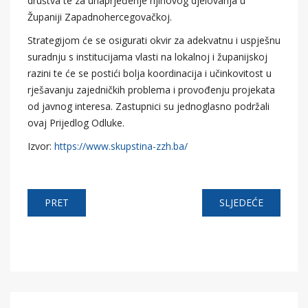
društva te za unaprjeđenje njihovog djelovanja u
Županiji Zapadnohercegovačkoj.
Strategijom će se osigurati okvir za adekvatnu i uspješnu
suradnju s institucijama vlasti na lokalnoj i županijskoj
razini te će se postići bolja koordinacija i učinkovitost u
rješavanju zajedničkih problema i provođenju projekata
od javnog interesa. Zastupnici su jednoglasno podržali
ovaj Prijedlog Odluke.
Izvor:
https://www.skupstina-zzh.ba/
PRET
SLJEDEĆE