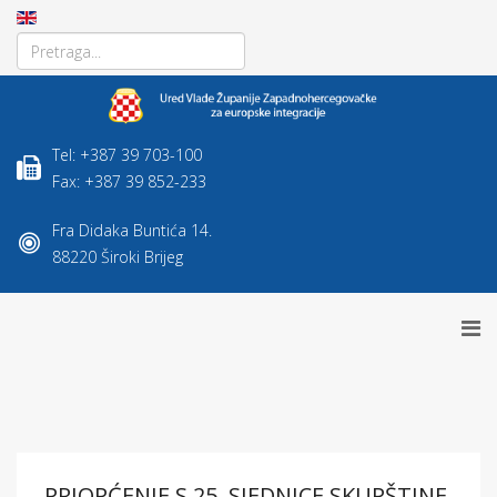
Tel: +387 39 703-100
Fax: +387 39 852-233
Fra Didaka Buntića 14.
88220 Široki Brijeg
PRIOPĆENJE S 25. SJEDNICE SKUPŠTINE