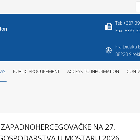
Tel: +387 3
Fax: +387 3
Fra Didaka B
88220 Široki
WS
PUBLIC PROCUREMENT
ACCESS TO INFORMATION
CONT
E ZAPADNOHERCEGOVAČKE NA 27.
OSPODARSTVA U MOSTARU 2026.