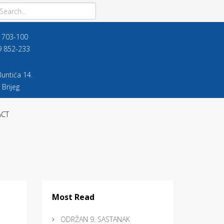
9 703-100
9 852-233
untića 14.
 Brijeg
ACT
Most Read
ODRŽAN 9. SASTANAK