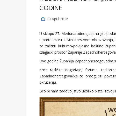
GODINE
10 April 2026
U sklopu 27. Međunarodnog sajma gospodarstv
u partnerstvu s Ministarstvom obrazovanja,
za zaštitu kulturno-povijesne baštine Žup
izlagački prostor Županije Zapadnohercegovač
Ove godine Županija Zapadnohercegovačka se
Kroz različite događaje, forume, radionic
Zapadnohercegovačka te omogućiti povezi
okruženju.
Bilo bi nam zadovoljstvo ukoliko biste izdvojili