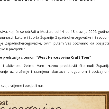
a, koji će se održati u Mostaru od 14. do 18. travnja 2026. godine
 znanosti, kulture i športa Županije Zapadnohercegovačke i Zavodo
anije Zapadnohercegovačke, ovim putem Vas pozivamo da posjetit
ke u paviljonu 1.
 predstavlja s temom “
West Hercegovina Craft Tour
”.
e i aktivnosti želimo Vam izravno predstaviti što nudi Županij
vanje uz druženje i razmjenu iskustava u ugodnom i poticajno
 svoje vrijeme i posjetili nas.