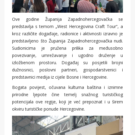
Ove godine Županija Zapadnohercegovačka se
predstavlja s temom „West Hercegovina Craft Tour“, a
kroz različite događaje, radionice i aktivnosti izravno je
predstavljeno što Županija Zapadnohercegovačka nudi.
Sudionicima je pružena prilika za međusobno
povezivanje, umrežavanje i ugodno druženje u
izložbenom prostoru. Događaj su posjetili brojni
dužnosnici, poslovni partneri, gospodarstvenici i
predstavnici medija iz cijele Bosne i Hercegovine.
Bogata povijest, očuvana kulturna baština i iznimne
prirodne ljepote čine temelj snažnog turističkog
potencijala ove regije, koji je već prepoznat i u širem
okviru turističke ponude Hercegovine.