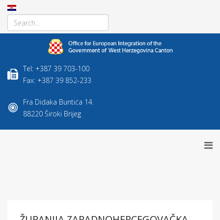
Tel: +387 39 703-100
Fax: +387 39 852-233
Fra Didaka Buntića 14.
88220 Široki Brijeg
ŽUPANIJA ZAPADNOHERCEGOVAČKA