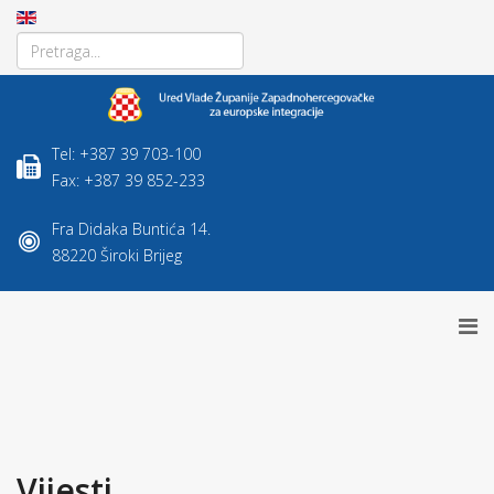
Tel: +387 39 703-100
Fax: +387 39 852-233
Fra Didaka Buntića 14.
88220 Široki Brijeg
Vijesti