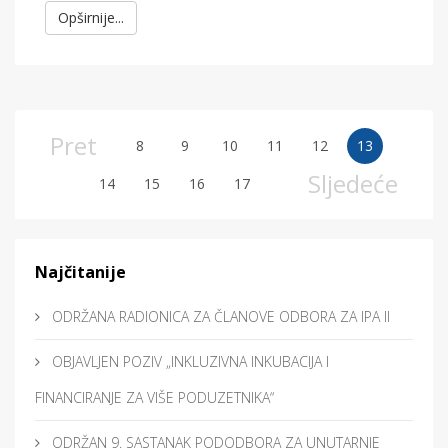
Opširnije...
Pret
8
9
10
11
12
13
Sljedeće
14
15
16
17
Najčitanije
ODRŽANA RADIONICA ZA ČLANOVE ODBORA ZA IPA II
OBJAVLJEN POZIV „INKLUZIVNA INKUBACIJA I
FINANCIRANJE ZA VIŠE PODUZETNIKA“
ODRŽAN 9. SASTANAK PODODBORA ZA UNUTARNJE