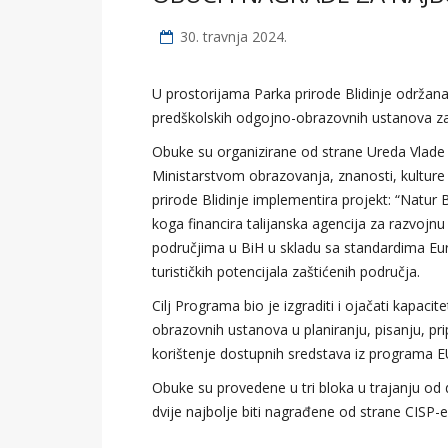
30. travnja 2024.
U prostorijama Parka prirode Blidinje održana j
predškolskih odgojno-obrazovnih ustanova za
Obuke su organizirane od strane Ureda Vlade
Ministarstvom obrazovanja, znanosti, kulture 
prirode Blidinje implementira projekt: “Natur
koga financira talijanska agencija za razvojnu 
područjima u BiH u skladu sa standardima Euro
turističkih potencijala zaštićenih područja.
Cilj Programa bio je izgraditi i ojačati kapaci
obrazovnih ustanova u planiranju, pisanju, prip
korištenje dostupnih sredstava iz programa E
Obuke su provedene u tri bloka u trajanju od 
dvije najbolje biti nagrađene od strane CISP-