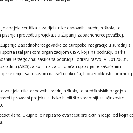
e dodjela certifikata za djelatnike osnovnih i srednjih škola, te
 pisanje i provedbu projekata u Županiji Zapadnohercegovačkoj.
 Županije Zapadnohercegovačke za europske integracije u suradnji s
i športa i talijanskom organizacijom CISP, koja na području parka
 BosniaHerzegovina: zaštićena područja i održivi razvoj AID012003",
saradnju (AICS), a koji ima za cilj ojačati upravljanje zaštićenim
pske unije, sa fokusom na zaštiti okoliša, bioraznolikosti i promociji
tete za djelatnike osnovnih i srednjih škola, te predškolskih odgojno-
remi i provedbi projekata, kako bi bili što spremniji za učinkovito
U.
deset dana. Ukupno je napisano dvanaest projektnih ideja, od kojih ć
ea.