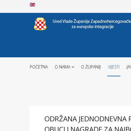
POČETNA
O NAMA
O ŽUPANIJI
VIJESTI
JA
ODRŽANA JEDNODNEVNA P
OBUCI I NAGRADE ZA NAJB