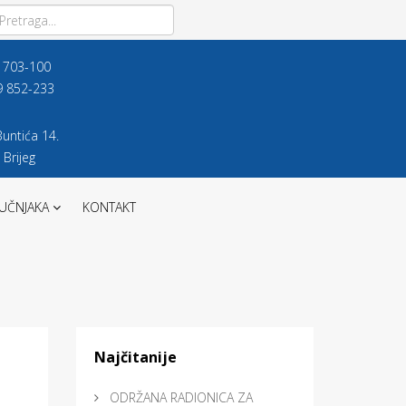
9 703-100
9 852-233
untića 14.
 Brijeg
UČNJAKA
KONTAKT
Najčitanije
ODRŽANA RADIONICA ZA