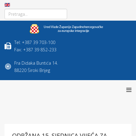
Tel: +387 39 703-100
Fax: +387 39 852-233
Fra Didaka Buntića 14.
88220 Široki Brijeg
ODRŽANA 15. SJEDNICA VIJEĆA ZA