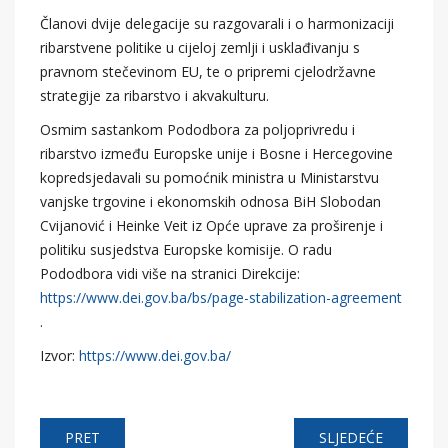
Članovi dvije delegacije su razgovarali i o harmonizaciji
ribarstvene politike u cijeloj zemlji i usklađivanju s
pravnom stečevinom EU, te o pripremi cjelodržavne
strategije za ribarstvo i akvakulturu.
Osmim sastankom Pododbora za poljoprivredu i
ribarstvo između Europske unije i Bosne i Hercegovine
kopredsjedavali su pomoćnik ministra u Ministarstvu
vanjske trgovine i ekonomskih odnosa BiH Slobodan
Cvijanović i Heinke Veit iz Opće uprave za proširenje i
politiku susjedstva Europske komisije. O radu
Pododbora vidi više na stranici Direkcije:
https://www.dei.gov.ba/bs/page-stabilization-agreement
.
Izvor:
https://www.dei.gov.ba/
PRET
SLJEDEĆE