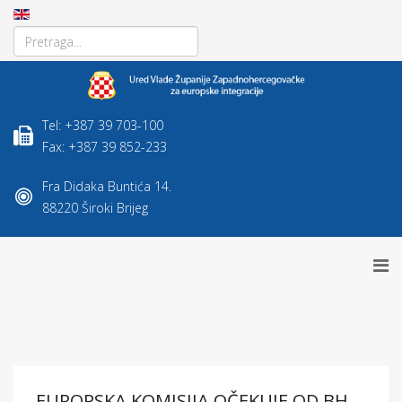
Tel: +387 39 703-100
Fax: +387 39 852-233
Fra Didaka Buntića 14.
88220 Široki Brijeg
EUROPSKA KOMISIJA OČEKUJE OD BH.