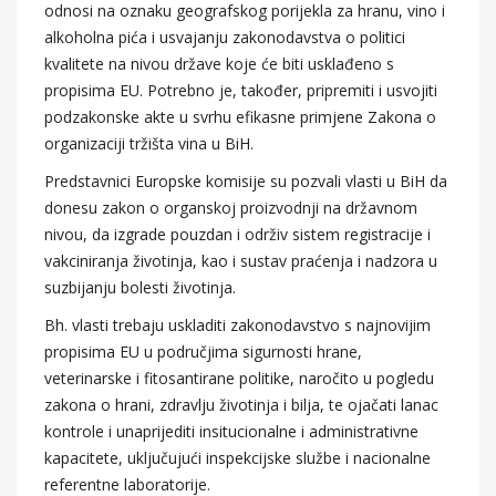
odnosi na oznaku geografskog porijekla za hranu, vino i
alkoholna pića i usvajanju zakonodavstva o politici
kvalitete na nivou države koje će biti usklađeno s
propisima EU. Potrebno je, također, pripremiti i usvojiti
podzakonske akte u svrhu efikasne primjene Zakona o
organizaciji tržišta vina u BiH.
Predstavnici Europske komisije su pozvali vlasti u BiH da
donesu zakon o organskoj proizvodnji na državnom
nivou, da izgrade pouzdan i održiv sistem registracije i
vakciniranja životinja, kao i sustav praćenja i nadzora u
suzbijanju bolesti životinja.
Bh. vlasti trebaju uskladiti zakonodavstvo s najnovijim
propisima EU u područjima sigurnosti hrane,
veterinarske i fitosantirane politike, naročito u pogledu
zakona o hrani, zdravlju životinja i bilja, te ojačati lanac
kontrole i unaprijediti insitucionalne i administrativne
kapacitete, uključujući inspekcijske službe i nacionalne
referentne laboratorije.